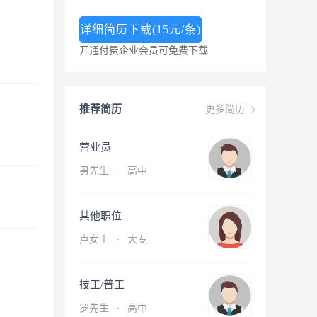
详细简历下载(15元/条)
开通付费企业会员可免费下载
推荐简历
更多简历
营业员
男先生
·
高中
其他职位
卢女士
·
大专
技工/普工
罗先生
·
高中