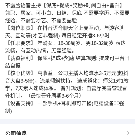
不露脸语音主持【保底+提成+奖励+时间自由+晋升】
兼职、居家、可小白、日结、保底 不需要学历、不需要
经验、不需要才艺、不需要露脸
【岗位职责】 在抖音语音聊天室上麦互动，与游客聊
天、互动等(才艺非强制) 每日稳定开播3-6小时
【任职要求】 年龄女：18-38周岁、男18-32周岁 表达
流畅，有互动热情，无需经验。
【薪资福利】 保底+提成+奖励 结算规则: 提成可平台日
结自提
【核心优势】 高收益：公司主播人均流水3-5万元(超抖
音大盘3-5倍)，流量倾斜扶持。 速成孵化：师父1对1教
学，7天素人速成体系。 晋升规划：自营厅完善管理晋
升机制。（最快晋升周期3-6个月）
【设备支持】 一部手机+耳机即可开播(电脑设备非强
制)
公司信息